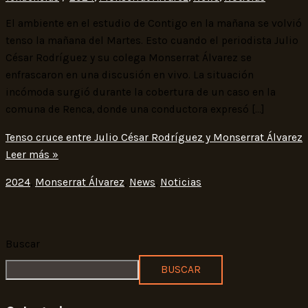
El ambiente en el estudio de Contigo en la mañana se volvió
tenso la mañana del Martes. Esto cuando el periodista Julio
César Rodríguez y su colega Monserrat Álvarez se
enfrascaron en una discusión en vivo. La situación
incómoda surgió durante la cobertura de un caso en la
comuna de Renca, donde una conductora expresó […]
Tenso cruce entre Julio César Rodríguez y Monserrat Álvarez
Leer más »
2024
,
Monserrat Álvarez
,
News
,
Noticias
Buscar
BUSCAR