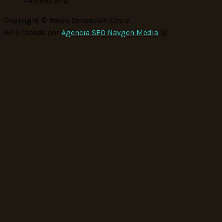
443 690 872
Copyright © Radio Sensación Costa
Web Creada por
Agencia SEO Navgen Media
🚀