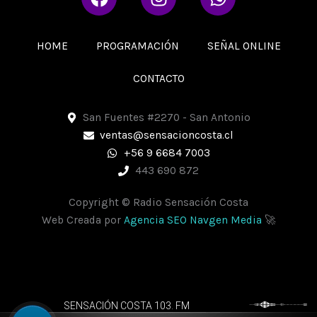
a
n
h
c
s
a
e
t
t
HOME
PROGRAMACIÓN
SEÑAL ONLINE
b
a
s
o
g
a
CONTACTO
o
r
p
k
a
p
San Fuentes #2270 - San Antonio
m
ventas@sensacioncosta.cl
+56 9 6684 7003
443 690 872
Copyright © Radio Sensación Costa
Web Creada por
Agencia SEO Navgen Media
🚀