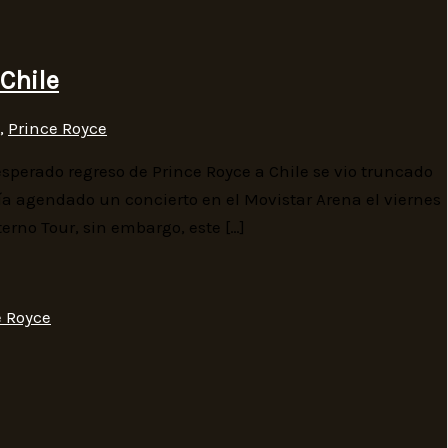
Chile
,
Prince Royce
sperado regreso de Prince Royce a Chile se vio truncado
ía agendado un concierto en el Movistar Arena el viernes
erno Tour, sin embargo, este […]
e Royce