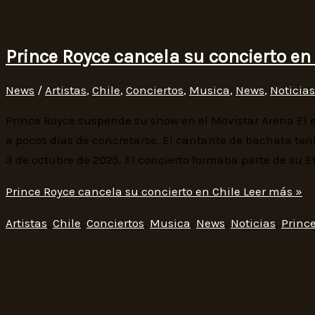
Prince Royce cancela su concierto en 
News
/
Artistas
,
Chile
,
Conciertos
,
Musica
,
News
,
Noticias
Prince Royce suspende su show en el Movistar Arena El e
a pocos días de concretarse. El cantante de bachata ten
3 de octubre de 2025. El concierto formaba parte de su Et
Prince Royce cancela su concierto en Chile
Leer más »
Artistas
,
Chile
,
Conciertos
,
Musica
,
News
,
Noticias
,
Princ