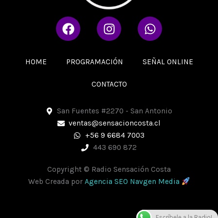
F
I
W
a
n
h
c
s
a
e
t
t
HOME
PROGRAMACIÓN
SEÑAL ONLINE
b
a
s
o
g
a
CONTACTO
o
r
p
k
a
p
San Fuentes #2270 - San Antonio
m
ventas@sensacioncosta.cl
+56 9 6684 7003
443 690 872
Copyright © Radio Sensación Costa
Web Creada por
Agencia SEO Navgen Media
Escríbele a la Radio!