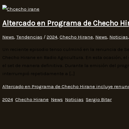
Altercado en Programa de Checho Hir
News
,
Tendencias
/
2024
,
Checho Hirane
,
News
,
Noticias
Un reciente episodio tenso culminó en la renuncia de S
Checho Hirane en Radio Agricultura. En esta ocasión, el
el set de manera definitiva. Durante la emisión del pro
interrumpió repetidamente a […]
Altercado en Programa de Checho Hirane incluye renunc
2024
,
Checho Hirane
,
News
,
Noticias
,
Sergio Bitar