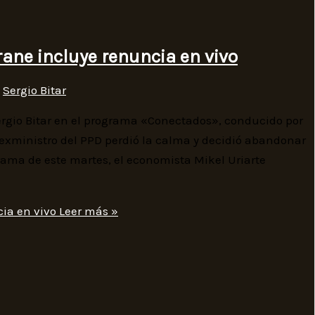
ane incluye renuncia en vivo
,
Sergio Bitar
ergio Bitar en el programa «Conectados», conducido por
 exministro del PPD perdió la calma y decidió abandonar
grama de este martes, el economista Mikel Uriarte
ia en vivo
Leer más »