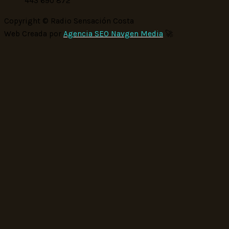
443 690 872
Copyright © Radio Sensación Costa
Web Creada por
Agencia SEO Navgen Media
🚀