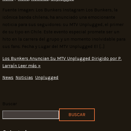
Fuente Imagen: Los Bunkers Instagram Los Bunkers, la
icónica banda chilena, ha anunciado una emocionante
noticia para sus seguidores: su MTV Unplugged, el primer
de su tipo en Chile. Este evento especial promete ser un
hito en la carrera del grupo y un momento inolvidable para
sus fans. Fecha y Lugar del MTV Unplugged El […]
Los Bunkers Anuncian Su MTV Unplugged Dirigido por P.
Larraín
Leer más »
News
,
Noticias
,
Unplugged
Buscar
BUSCAR