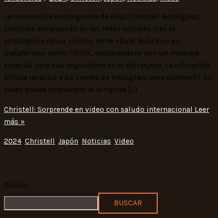
La reconocida exintegrante de Rojo, Christell Rodríguez,
continúa encantando en las redes sociales tras la
viralización de su icónico tema «Dubi dubi du» en
plataformas como TikTok, destacándose con un mensaje
especial para sus seguidores en el extranjero. La influyente
artista recurrió a su cuenta de Instagram para compartir un
video donde sorprendió al dirigirse […]
Christell: Sorprende en video con saludo internacional
Leer
más »
2024
,
Christell
,
Japón
,
Noticias
,
Video
Buscar
BUSCAR