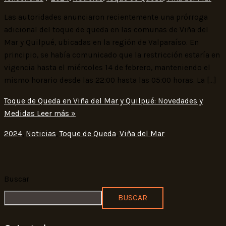
Las autoridades anunciaron recientemente una prórroga
adicional del toque de queda en las comunas de Viña del
Mar y Quilpué, ubicadas en la región de Valparaíso. En
principio, se había comunicado que la restricción estaría en
vigencia hasta el miércoles 14 de febrero, manteniendo el
mismo horario desde las 22:00 hasta las 05:00 horas. La […]
Toque de Queda en Viña del Mar y Quilpué: Novedades y
Medidas
Leer más »
2024
,
Noticias
,
Toque de Queda
,
Viña del Mar
Buscar
BUSCAR