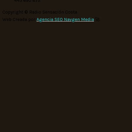
443 690 872
Copyright © Radio Sensación Costa
Web Creada por
Agencia SEO Navgen Media
🚀