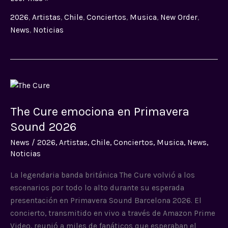
2026
,
Artistas
,
Chile
,
Conciertos
,
Musica
,
New Order
,
News
,
Noticias
The
Cure
The Cure emociona en Primavera
emociona
en
Sound 2026
Primavera
News
/
2026
,
Artistas
,
Chile
,
Conciertos
,
Musica
,
News
,
Sound
Noticias
2026
La legendaria banda británica The Cure volvió a los
escenarios por todo lo alto durante su esperada
presentación en Primavera Sound Barcelona 2026. El
concierto, transmitido en vivo a través de Amazon Prime
Video, reunió a miles de fanáticos que esperaban el