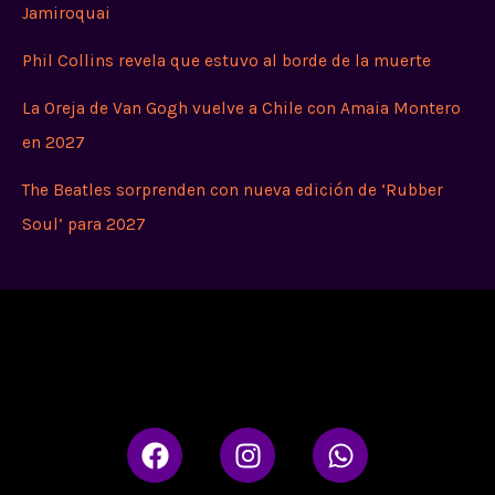
Jamiroquai
Phil Collins revela que estuvo al borde de la muerte
La Oreja de Van Gogh vuelve a Chile con Amaia Montero
en 2027
The Beatles sorprenden con nueva edición de ‘Rubber
Soul’ para 2027
F
I
W
a
n
h