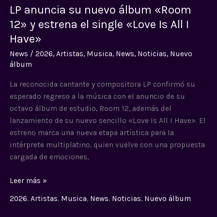
LP anuncia su nuevo álbum «Room
su
nuevo
12» y estrena el single «Love Is All I
álbum
Have»
«Room
News
/
2026
,
Artistas
,
Musica
,
News
,
Noticias
,
Nuevo
12»
álbum
y
estrena
La reconocida cantante y compositora LP confirmó su
el
esperado regreso a la música con el anuncio de su
single
octavo álbum de estudio, Room 12, además del
«Love
lanzamiento de su nuevo sencillo «Love Is All I Have». El
Is
estreno marca una nueva etapa artística para la
All
intérprete multiplatino, quien vuelve con una propuesta
I
cargada de emociones,
Have»
Leer más »
2026
,
Artistas
,
Musica
,
News
,
Noticias
,
Nuevo álbum