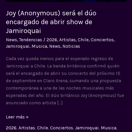
de
abrir
Joy (Anonymous) será el dúo
show
encargado de abrir show de
de
Jamiroquai
Jamiroquai
News
,
Tendencias
/
2026
,
Artistas
,
Chile
,
Conciertos
,
Jamiroquai
,
Musica
,
News
,
Noticias
Cada vez queda menos para el esperado regreso de
Jamiroquai a Chile. La banda británica confirmó quién
será el encargado de abrir su concierto del próximo 15
de septiembre en Claro Arena, sumando una propuesta
contemporánea a una de las noches musicales más
esperadas del año. El dúo británico Joy (Anonymous) fue
anunciado como artista […]
Leer más »
2026
,
Artistas
,
Chile
,
Conciertos
,
Jamiroquai
,
Musica
,