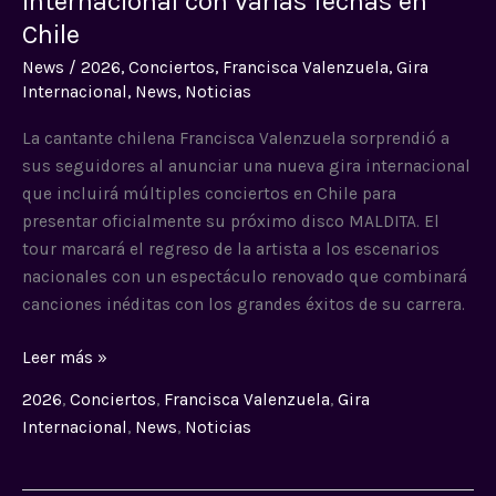
internacional con varias fechas en
internacional
Chile
con
News
/
2026
,
Conciertos
,
Francisca Valenzuela
,
Gira
varias
Internacional
,
News
,
Noticias
fechas
en
La cantante chilena Francisca Valenzuela sorprendió a
Chile
sus seguidores al anunciar una nueva gira internacional
que incluirá múltiples conciertos en Chile para
presentar oficialmente su próximo disco MALDITA. El
tour marcará el regreso de la artista a los escenarios
nacionales con un espectáculo renovado que combinará
canciones inéditas con los grandes éxitos de su carrera.
Leer más »
2026
,
Conciertos
,
Francisca Valenzuela
,
Gira
Internacional
,
News
,
Noticias