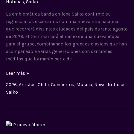
Noticias
,
Saiko
canciones:
fechas
La emblemática banda chilena Saiko confirmó su
y
regreso a los escenarios con una nueva gira nacional
ciudades
que recorrerá distintas ciudades del país durante agosto
confirmadas
de 2026. El tour marcará el inicio de una nueva etapa
para el grupo, combinando los grandes clásicos que han
acompañado a varias generaciones con canciones
inéditas que formarán parte de
Leer más »
2026
,
Artistas
,
Chile
,
Conciertos
,
Musica
,
News
,
Noticias
,
Saiko
LP
anuncia