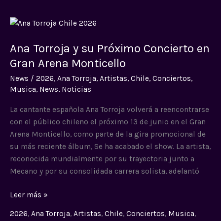
Ana
Torroja
Ana Torroja y su Próximo Concierto en
y
su
Gran Arena Monticello
Próximo
News
/
2026
,
Ana Torroja
,
Artistas
,
Chile
,
Conciertos
,
Concierto
Musica
,
News
,
Noticias
en
Gran
La cantante española Ana Torroja volverá a reencontrarse
Arena
con el público chileno el próximo 13 de junio en el Gran
Monticello
Arena Monticello, como parte de la gira promocional de
su más reciente álbum, Se ha acabado el show. La artista,
reconocida mundialmente por su trayectoria junto a
Mecano y por su consolidada carrera solista, adelantó
Leer más »
2026
,
Ana Torroja
,
Artistas
,
Chile
,
Conciertos
,
Musica
,