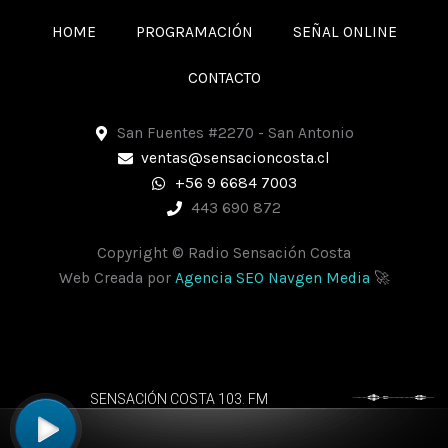
c
s
a
e
t
t
HOME
PROGRAMACIÓN
SEÑAL ONLINE
b
a
s
o
g
a
CONTACTO
o
r
p
k
a
p
San Fuentes #2270 - San Antonio
m
ventas@sensacioncosta.cl
+56 9 6684 7003
443 690 872
Copyright © Radio Sensación Costa
Web Creada por
Agencia SEO Navgen Media
🚀