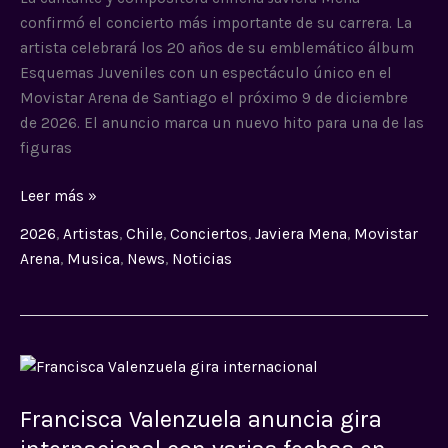
con
confirmó el concierto más importante de su carrera. La
su
artista celebrará los 20 años de su emblemático álbum
primer
Esquemas Juveniles con un espectáculo único en el
Movistar
Movistar Arena de Santiago el próximo 9 de diciembre
Arena
de 2026. El anuncio marca un nuevo hito para una de las
figuras
Leer más »
2026
,
Artistas
,
Chile
,
Conciertos
,
Javiera Mena
,
Movistar
Arena
,
Musica
,
News
,
Noticias
Francisca
Valenzuela
Francisca Valenzuela anuncia gira
anuncia
gira