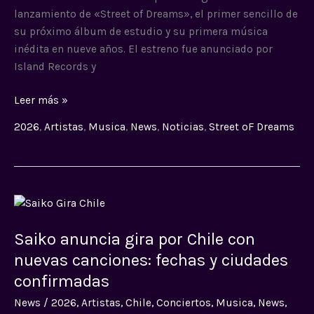
en
lanzamiento de «Street of Dreams», el primer sencillo de
9
su próximo álbum de estudio y su primera música
años
inédita en nueve años. El estreno fue anunciado por
Island Records y
Leer más »
2026
,
Artistas
,
Musica
,
News
,
Noticias
,
Street oF Dreams
Saiko
anuncia
Saiko anuncia gira por Chile con
gira
por
nuevas canciones: fechas y ciudades
Chile
confirmadas
con
News
/
2026
,
Artistas
,
Chile
,
Conciertos
,
Musica
,
News
,
nuevas