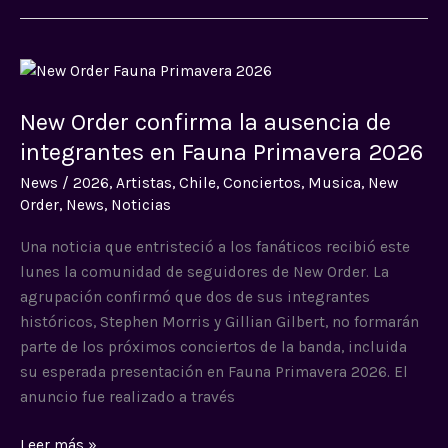
New
Order
New Order confirma la ausencia de
confirma
la
integrantes en Fauna Primavera 2026
ausencia
News
/
2026
,
Artistas
,
Chile
,
Conciertos
,
Musica
,
New
de
Order
,
News
,
Noticias
integrantes
en
Una noticia que entristeció a los fanáticos recibió este
Fauna
lunes la comunidad de seguidores de New Order. La
Primavera
agrupación confirmó que dos de sus integrantes
2026
históricos, Stephen Morris y Gillian Gilbert, no formarán
parte de los próximos conciertos de la banda, incluida
su esperada presentación en Fauna Primavera 2026. El
anuncio fue realizado a través
Leer más »