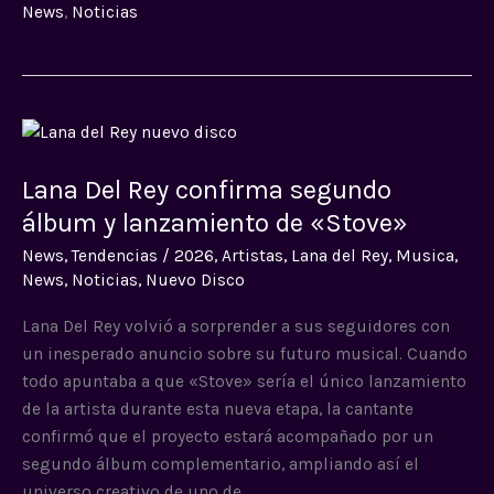
News
,
Noticias
Lana
Del
Lana Del Rey confirma segundo
Rey
confirma
álbum y lanzamiento de «Stove»
segundo
News
,
Tendencias
/
2026
,
Artistas
,
Lana del Rey
,
Musica
,
álbum
News
,
Noticias
,
Nuevo Disco
y
lanzamiento
Lana Del Rey volvió a sorprender a sus seguidores con
de
un inesperado anuncio sobre su futuro musical. Cuando
«Stove»
todo apuntaba a que «Stove» sería el único lanzamiento
de la artista durante esta nueva etapa, la cantante
confirmó que el proyecto estará acompañado por un
segundo álbum complementario, ampliando así el
universo creativo de uno de