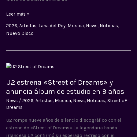
Leer más »
2026
,
Artistas
,
Lana del Rey
,
Musica
,
News
,
Noticias
,
Nuevo Disco
U2
estrena
U2 estrena «Street of Dreams» y
«Street
of
anuncia álbum de estudio en 9 años
Dreams»
News
/
2026
,
Artistas
,
Musica
,
News
,
Noticias
,
Street oF
y
Dreams
anuncia
álbum
U2 rompe nueve años de silencio discográfico con el
de
estreno de «Street of Dreams» La legendaria banda
estudio
irlandesa U2 confirmó su esperado regreso con el