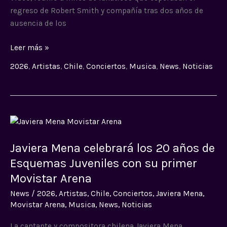
regreso de Robert Smith y compañía tras dos años de
ausencia de los
Leer más »
2026
,
Artistas
,
Chile
,
Conciertos
,
Musica
,
News
,
Noticias
Javiera
Mena
Javiera Mena celebrará los 20 años de
celebrará
los
Esquemas Juveniles con su primer
20
Movistar Arena
años
News
/
2026
,
Artistas
,
Chile
,
Conciertos
,
Javiera Mena
,
de
Movistar Arena
,
Musica
,
News
,
Noticias
Esquemas
Juveniles
La cantante y compositora chilena Javiera Mena