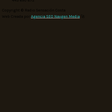
443 690 872
Copyright © Radio Sensación Costa
Web Creada por
Agencia SEO Navgen Media
🚀