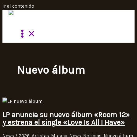
Ir al contenido
Nuevo álbum
LP anuncia su nuevo álbum «Room 12»
y estrena el single «Love Is All I Have»
News
/
2026
,
Artistas
,
Musica
,
News
,
Noticias
,
Nuevo álbum