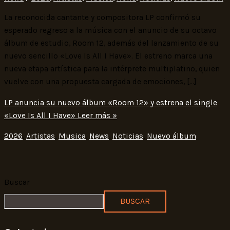
La reconocida cantante y compositora LP confirmó su
esperado regreso a la música con el anuncio de su octavo
álbum de estudio, Room 12, además del lanzamiento de su
nuevo sencillo «Love Is All I Have». El estreno marca una
nueva etapa artística para la intérprete multiplatino, quien
vuelve con una propuesta cargada de emociones, […]
LP anuncia su nuevo álbum «Room 12» y estrena el single
«Love Is All I Have»
Leer más »
2026
,
Artistas
,
Musica
,
News
,
Noticias
,
Nuevo álbum
Buscar
BUSCAR