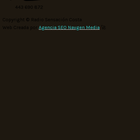
443 690 872
Copyright © Radio Sensación Costa
Web Creada por
Agencia SEO Navgen Media
🚀