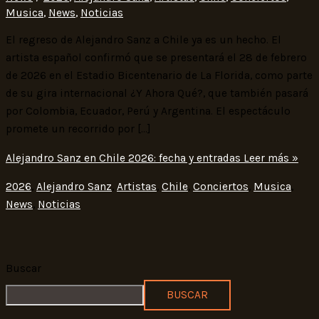
Musica
,
News
,
Noticias
El regreso de Alejandro Sanz a Chile ya es un hecho. El
artista español confirmó que se presentará el 28 de febrero
de 2026 en el Estadio Bicentenario de La Florida, como parte
de su gira internacional ¿Y Ahora Qué?, que también pasará
por Colombia, Ecuador, Perú y Argentina. El espectáculo
promete un recorrido por […]
Alejandro Sanz en Chile 2026: fecha y entradas
Leer más »
2026
,
Alejandro Sanz
,
Artistas
,
Chile
,
Conciertos
,
Musica
,
News
,
Noticias
Buscar
BUSCAR