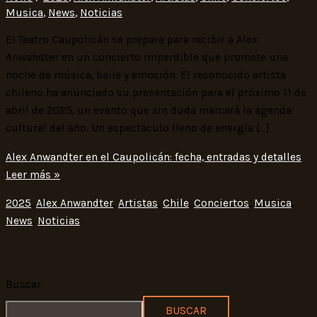
Musica
,
News
,
Noticias
El Teatro Caupolicán se prepara para recibir a Alex
Anwandter en un concierto imperdible que promete una
noche de música, baile y emoción. El reconocido artista
chileno ha anunciado su presentación para el próximo 11 de
abril de 2025, un evento que sin duda marcará la agenda
cultural del año. Un espectáculo lleno de energía […]
Alex Anwandter en el Caupolicán: fecha, entradas y detalles
Leer más »
2025
,
Alex Anwandter
,
Artistas
,
Chile
,
Conciertos
,
Musica
,
News
,
Noticias
Buscar
BUSCAR