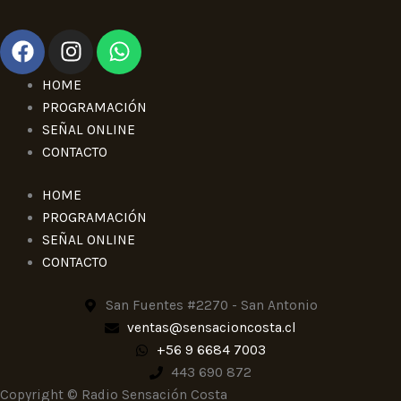
F
I
W
a
n
h
c
s
a
HOME
e
t
t
PROGRAMACIÓN
b
a
s
SEÑAL ONLINE
o
g
a
CONTACTO
o
r
p
k
a
p
HOME
m
PROGRAMACIÓN
SEÑAL ONLINE
CONTACTO
San Fuentes #2270 - San Antonio
ventas@sensacioncosta.cl
+56 9 6684 7003
443 690 872
Copyright © Radio Sensación Costa