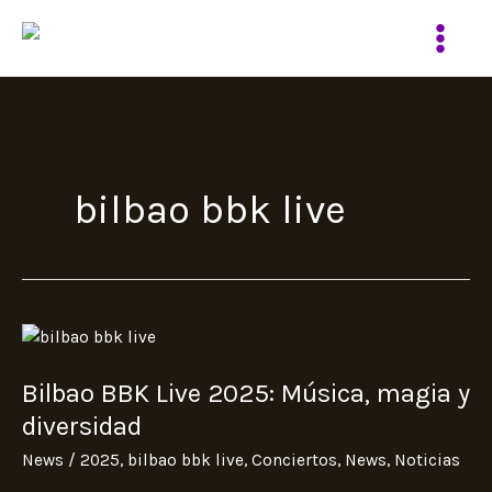
Ir
al
contenido
bilbao bbk live
Bilbao
BBK
Bilbao BBK Live 2025: Música, magia y
Live
2025:
diversidad
Música,
News
/
2025
,
bilbao bbk live
,
Conciertos
,
News
,
Noticias
magia