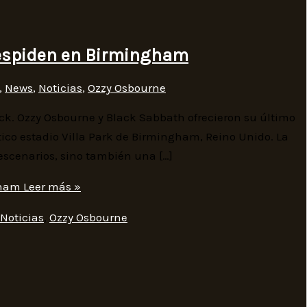
despiden en Birmingham
,
News
,
Noticias
,
Ozzy Osbourne
rock. Ozzy Osbourne y Black Sabbath ofrecieron su último
tico estadio Villa Park de Birmingham, Reino Unido. La
 escenarios, sino también una […]
gham
Leer más »
Noticias
,
Ozzy Osbourne