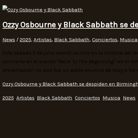
Ozzy Osbourne y Black Sabbath se 
News
/
2025
,
Artistas
,
Black Sabbath
,
Conciertos
,
Musica
Este sábado 5 de julio marcó un hito en la historia del 
concierto en el evento “Back To The Beginning” en el mí
presentación no solo fue un adiós emotivo de Ozzy a los
Ozzy Osbourne y Black Sabbath se despiden en Birmin
2025
,
Artistas
,
Black Sabbath
,
Conciertos
,
Musica
,
News
,