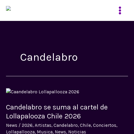
Ir
al
contenido
Candelabro
Candelabro
se
Candelabro se suma al cartel de
suma
al
Lollapalooza Chile 2026
cartel
News
/
2026
,
Artistas
,
Candelabro
,
Chile
,
Conciertos
,
de
Lollapallooza
,
Musica
,
News
,
Noticias