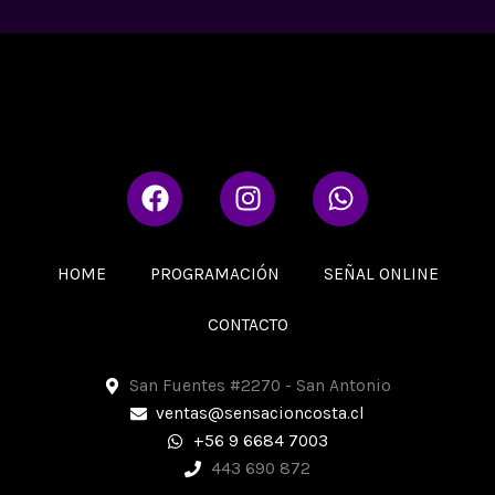
F
I
W
a
n
h
c
s
a
e
t
t
HOME
PROGRAMACIÓN
SEÑAL ONLINE
b
a
s
o
g
a
CONTACTO
o
r
p
k
a
p
San Fuentes #2270 - San Antonio
m
ventas@sensacioncosta.cl
+56 9 6684 7003
443 690 872