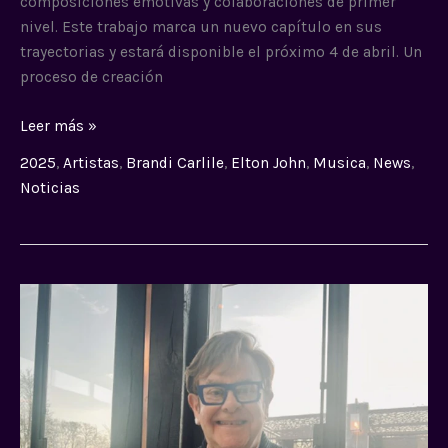
composiciones emotivas y colaboraciones de primer
nivel. Este trabajo marca un nuevo capítulo en sus
trayectorias y estará disponible el próximo 4 de abril. Un
proceso de creación
Leer más »
2025
,
Artistas
,
Brandi Carlile
,
Elton John
,
Musica
,
News
,
Noticias
Elton
John
podría
lanzar
un
nuevo
álbum