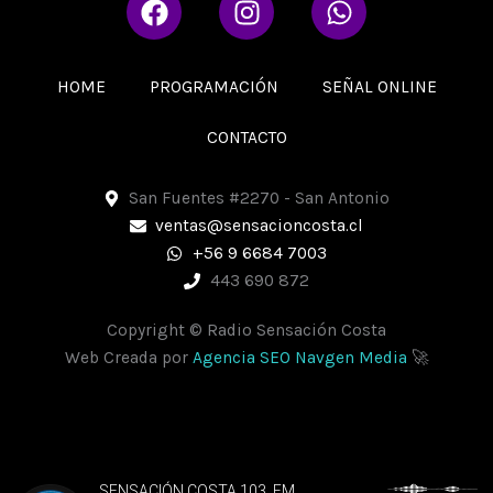
a
n
h
c
s
a
e
t
t
HOME
PROGRAMACIÓN
SEÑAL ONLINE
b
a
s
o
g
a
CONTACTO
o
r
p
k
a
p
San Fuentes #2270 - San Antonio
m
ventas@sensacioncosta.cl
+56 9 6684 7003
443 690 872
Copyright © Radio Sensación Costa
Web Creada por
Agencia SEO Navgen Media
🚀