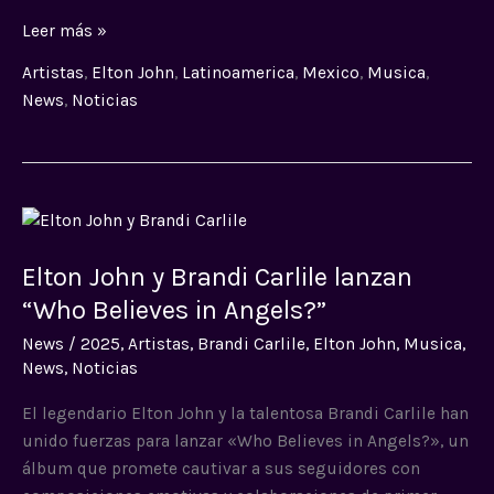
Leer más »
Artistas
,
Elton John
,
Latinoamerica
,
Mexico
,
Musica
,
News
,
Noticias
Elton
John
Elton John y Brandi Carlile lanzan
y
Brandi
“Who Believes in Angels?”
Carlile
News
/
2025
,
Artistas
,
Brandi Carlile
,
Elton John
,
Musica
,
lanzan
News
,
Noticias
“Who
Believes
El legendario Elton John y la talentosa Brandi Carlile han
in
unido fuerzas para lanzar «Who Believes in Angels?», un
Angels?”
álbum que promete cautivar a sus seguidores con