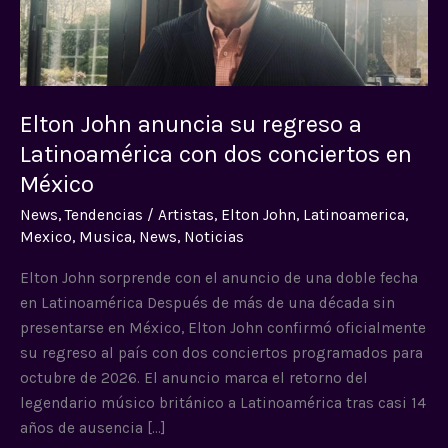
Latinoamérica
con
dos
conciertos
en
Elton John anuncia su regreso a
México
Latinoamérica con dos conciertos en
México
News
,
Tendencias
/
Artistas
,
Elton John
,
Latinoamerica
,
Mexico
,
Musica
,
News
,
Noticias
Elton John sorprende con el anuncio de una doble fecha
en Latinoamérica Después de más de una década sin
presentarse en México, Elton John confirmó oficialmente
su regreso al país con dos conciertos programados para
octubre de 2026. El anuncio marca el retorno del
legendario músico británico a Latinoamérica tras casi 14
años de ausencia […]