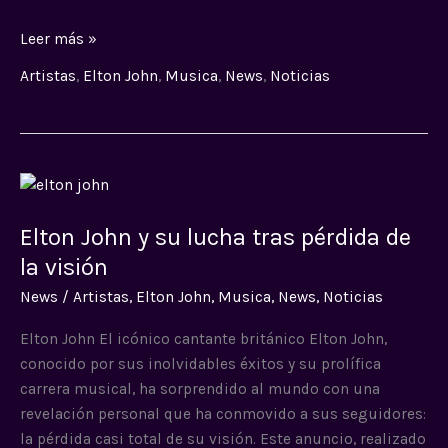
Leer más »
Artistas
,
Elton John
,
Musica
,
News
,
Noticias
Elton
John
Elton John y su lucha tras pérdida de
y
su
la visión
lucha
News
/
Artistas
,
Elton John
,
Musica
,
News
,
Noticias
tras
pérdida
Elton John El icónico cantante británico Elton John,
de
conocido por sus inolvidables éxitos y su prolífica
la
carrera musical, ha sorprendido al mundo con una
visión
revelación personal que ha conmovido a sus seguidores:
la pérdida casi total de su visión. Este anuncio, realizado