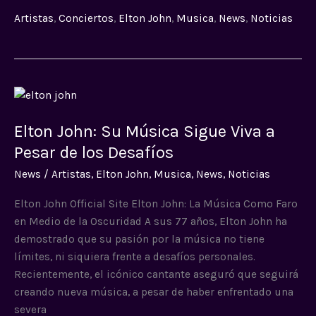
Artistas
,
Conciertos
,
Elton John
,
Musica
,
News
,
Noticias
Elton
John:
Elton John: Su Música Sigue Viva a
Su
Música
Pesar de los Desafíos
Sigue
News
/
Artistas
,
Elton John
,
Musica
,
News
,
Noticias
Viva
a
Elton John Official Site Elton John: La Música Como Faro
Pesar
en Medio de la Oscuridad A sus 77 años, Elton John ha
de
demostrado que su pasión por la música no tiene
los
límites, ni siquiera frente a desafíos personales.
Desafíos
Recientemente, el icónico cantante aseguró que seguirá
creando nueva música, a pesar de haber enfrentado una
severa