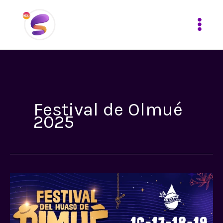
Ir
al
contenido
Festival de Olmué
2025
Festival
de
Olmué
2025: