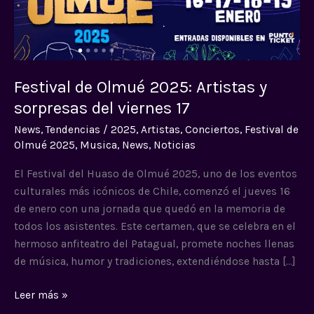
Artistas
y
sorpresas
del
viernes
Festival de Olmué 2025: Artistas y
17
sorpresas del viernes 17
News
,
Tendencias
/
2025
,
Artistas
,
Conciertos
,
Festival de
Olmué 2025
,
Musica
,
News
,
Noticias
El Festival del Huaso de Olmué 2025, uno de los eventos
culturales más icónicos de Chile, comenzó el jueves 16
de enero con una jornada que quedó en la memoria de
todos los asistentes. Este certamen, que se celebra en el
hermoso anfiteatro del Patagual, promete noches llenas
de música, humor y tradiciones, extendiéndose hasta […]
Leer más »