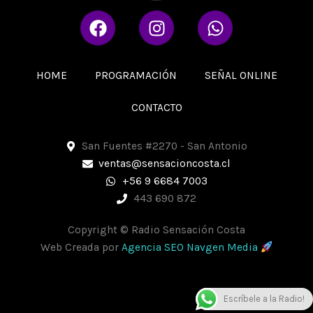
F
I
W
a
n
h
c
s
a
e
t
t
HOME
PROGRAMACIÓN
SEÑAL ONLINE
b
a
s
o
g
a
CONTACTO
o
r
p
k
a
p
San Fuentes #2270 - San Antonio
m
ventas@sensacioncosta.cl
+56 9 6684 7003
443 690 872
Copyright © Radio Sensación Costa
Web Creada por
Agencia SEO Navgen Media
Escríbele a la Radio!