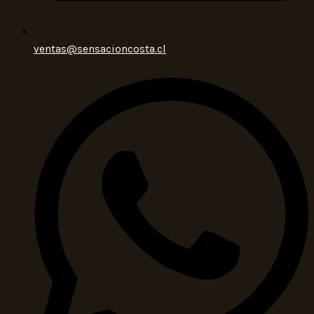
ventas@sensacioncosta.cl