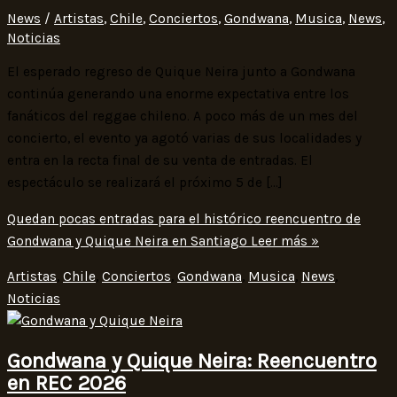
News
/
Artistas
,
Chile
,
Conciertos
,
Gondwana
,
Musica
,
News
,
Noticias
El esperado regreso de Quique Neira junto a Gondwana
continúa generando una enorme expectativa entre los
fanáticos del reggae chileno. A poco más de un mes del
concierto, el evento ya agotó varias de sus localidades y
entra en la recta final de su venta de entradas. El
espectáculo se realizará el próximo 5 de […]
Quedan pocas entradas para el histórico reencuentro de
Gondwana y Quique Neira en Santiago
Leer más »
Artistas
,
Chile
,
Conciertos
,
Gondwana
,
Musica
,
News
,
Noticias
Gondwana y Quique Neira: Reencuentro
en REC 2026