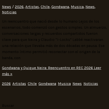
News
/
2026
,
Artistas
,
Chile
,
Gondwana
,
Musica
,
News
,
Noticias
Un reencuentro que nació desde lo humano Lejos de los
escenarios, todo comenzó con gestos simples. Un almuerzo,
conversaciones largas y recuerdos compartidos fueron
clave para que Neira y Claudio “I-Locks” Labbé reactivaran
una relación que llevaba más de dos décadas en pausa. Ese
momento íntimo permitió reconectar con el origen de la
banda, con
Gondwana y Quique Neira: Reencuentro en REC 2026
Leer
más »
2026
,
Artistas
,
Chile
,
Gondwana
,
Musica
,
News
,
Noticias
Buscar