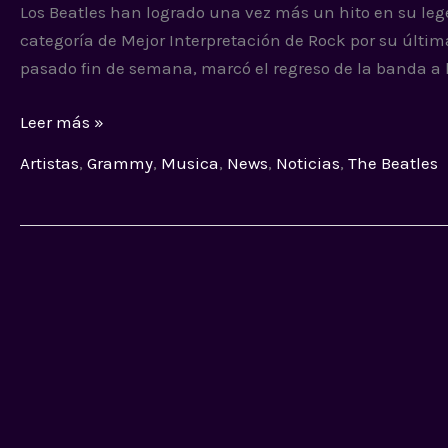
Los Beatles han logrado una vez más un hito en su le
con
categoría de Mejor Interpretación de Rock por su últi
Now
pasado fin de semana, marcó el regreso de la banda a l
and
Then
Leer más »
Artistas
,
Grammy
,
Musica
,
News
,
Noticias
,
The Beatles