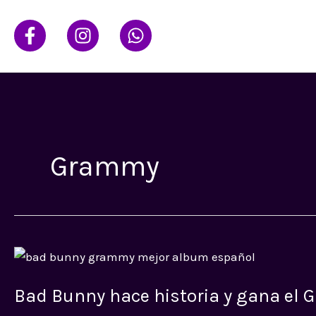
Ir
al
contenido
Grammy
Bad
Bunny
Bad Bunny hace historia y gana el
hace
historia