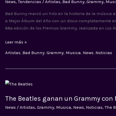
News
,
Tendencias
/
Artistas
,
Bad Bunny
,
Grammy
,
Musi
y
Bad Bunny marcó un hito en la historia de la música al
gana
a Mejor Álbum del Año con un disco completamente en 
el
68ª edición de los Premios Grammy, realizada en Los Án
Grammy
a
Leer más »
Mejor
Álbum
Artistas
,
Bad Bunny
,
Grammy
,
Musica
,
News
,
Noticias
del
Año
The
Beatles
The Beatles ganan un Grammy con
ganan
un
News
/
Artistas
,
Grammy
,
Musica
,
News
,
Noticias
,
The B
Grammy