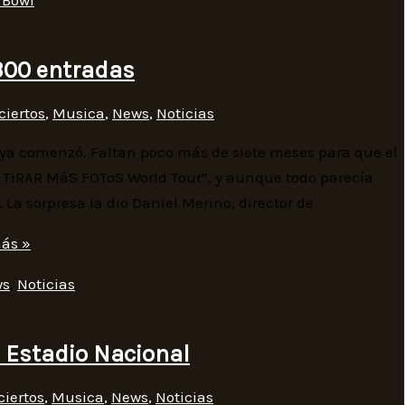
300 entradas
ciertos
,
Musica
,
News
,
Noticias
 ya comenzó. Faltan poco más de siete meses para que el
Í TiRAR MáS FOToS World Tour”, y aunque todo parecía
La sorpresa la dio Daniel Merino, director de
ás »
ws
,
Noticias
 Estadio Nacional
iertos
,
Musica
,
News
,
Noticias