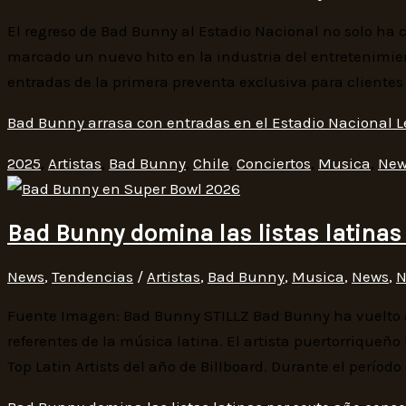
El regreso de Bad Bunny al Estadio Nacional no solo ha 
marcado un nuevo hito en la industria del entretenimien
entradas de la primera preventa exclusiva para cliente
Bad Bunny arrasa con entradas en el Estadio Nacional
L
2025
,
Artistas
,
Bad Bunny
,
Chile
,
Conciertos
,
Musica
,
New
Bad Bunny domina las listas latinas
News
,
Tendencias
/
Artistas
,
Bad Bunny
,
Musica
,
News
,
N
Fuente Imagen: Bad Bunny STILLZ Bad Bunny ha vuelto a
referentes de la música latina. El artista puertorriqueñ
Top Latin Artists del año de Billboard. Durante el perío