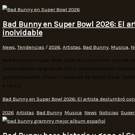
Bad Bunny en Super Bowl 2026: El a
inolvidable
News
,
Tendencias
/
2026
,
Artistas
,
Bad Bunny
,
Musica
,
N
Bad Bunny en Super Bowl 2026 se convirtió en uno de l
medio tiempo cargado de ritmo, colaboraciones internac
puertorriqueñas. El Levi’s Stadium de Santa Clara, Calif
a los […]
Bad Bunny en Super Bowl 2026: El artista deslumbró con
2026
,
Artistas
,
Bad Bunny
,
Musica
,
News
,
Noticias
,
Super