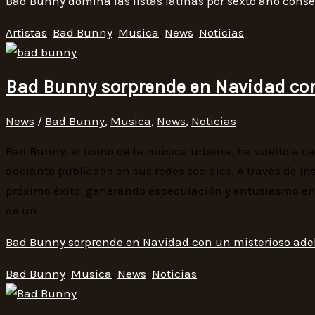
Bad Bunny domina las listas latinas por sexto año cons
Artistas
,
Bad Bunny
,
Musica
,
News
,
Noticias
Bad Bunny sorprende en Navidad con
News
/
Bad Bunny
,
Musica
,
News
,
Noticias
Bad Bunny, el ícono de la música urbana, ha vuelto a c
adelanto publicado en sus redes sociales. A través de Ins
próximo éxito, generando especulación y entusiasmo en
de un
Bad Bunny sorprende en Navidad con un misterioso ade
Bad Bunny
,
Musica
,
News
,
Noticias