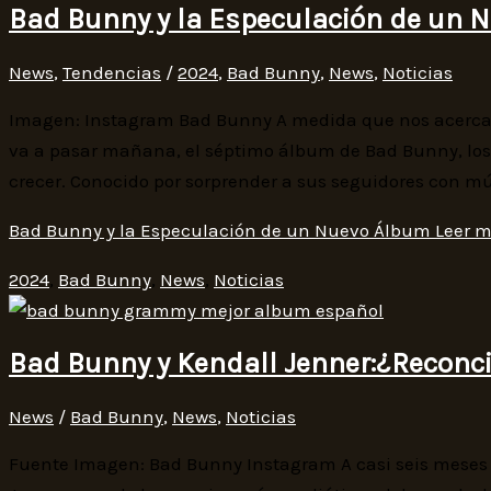
Bad Bunny y la Especulación de un 
News
,
Tendencias
/
2024
,
Bad Bunny
,
News
,
Noticias
Imagen: Instagram Bad Bunny A medida que nos acercam
va a pasar mañana, el séptimo álbum de Bad Bunny, los
crecer. Conocido por sorprender a sus seguidores con m
Bad Bunny y la Especulación de un Nuevo Álbum
Leer m
2024
,
Bad Bunny
,
News
,
Noticias
Bad Bunny y Kendall Jenner:¿Reconcil
News
/
Bad Bunny
,
News
,
Noticias
Fuente Imagen: Bad Bunny Instagram A casi seis meses 