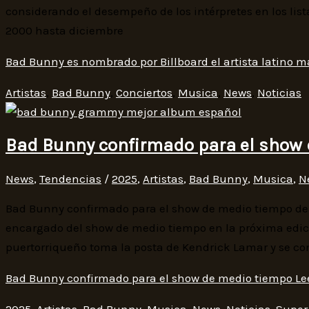
considerando el desempeño de los intérpretes en los lis
2000 hasta diciembre
Bad Bunny es nombrado por Billboard el artista latino 
Artistas
,
Bad Bunny
,
Conciertos
,
Musica
,
News
,
Noticias
Bad Bunny confirmado para el show 
News
,
Tendencias
/
2025
,
Artistas
,
Bad Bunny
,
Musica
,
N
Bad Bunny confirmado para el show de medio tiempo del
encargado del show de medio tiempo en la próxima edició
puertorriqueño toma la posta de Kendrick Lamar y se conv
Bad Bunny confirmado para el show de medio tiempo
Le
2025
,
Artistas
,
Bad Bunny
,
Musica
,
News
,
Noticias
,
Super