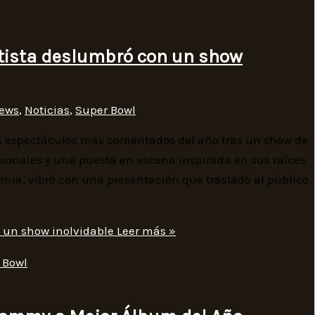
rtista deslumbró con un show
ews
,
Noticias
,
Super Bowl
os espectáculos más comentados del año tras un show de
ionales y una puesta en escena inspirada en sus raíces
ornia, vibró con una presentación que trasladó al público
 un show inolvidable
Leer más »
 Bowl