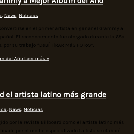
Grammy a Mejor Álbum del Año
a
,
News
,
Noticias
convertirse en el primer artista en ganar el Grammy a
añol. El reconocimiento fue otorgado durante la 68ª
, por su trabajo “DeBÍ TiRAR MáS FOToS”.
um del Año
Leer más »
 el artista latino más grande
ica
,
News
,
Noticias
o por la revista Billboard como el artista latino más
icado por el medio especializado.La lista se elaboró