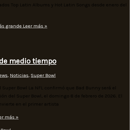
tados Top Latin Albums y Hot Latin Songs desde enero del
más grande
Leer más »
de medio tiempo
ews
,
Noticias
,
Super Bowl
 Super Bowl La NFL confirmó que Bad Bunny será el
n del Super Bowl, el domingo 8 de febrero de 2026. El
ierte en el primer artista
er más »
 Bowl