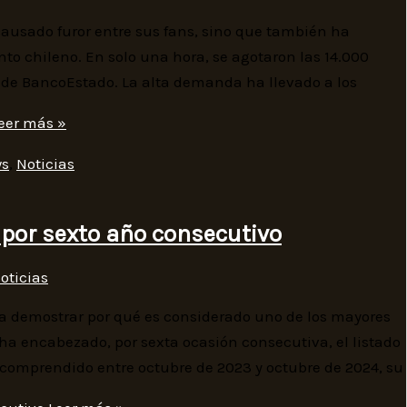
causado furor entre sus fans, sino que también ha
to chileno. En solo una hora, se agotaron las 14.000
s de BancoEstado. La alta demanda ha llevado a los
eer más »
s
,
Noticias
 por sexto año consecutivo
oticias
 demostrar por qué es considerado uno de los mayores
o ha encabezado, por sexta ocasión consecutiva, el listado
do comprendido entre octubre de 2023 y octubre de 2024, su