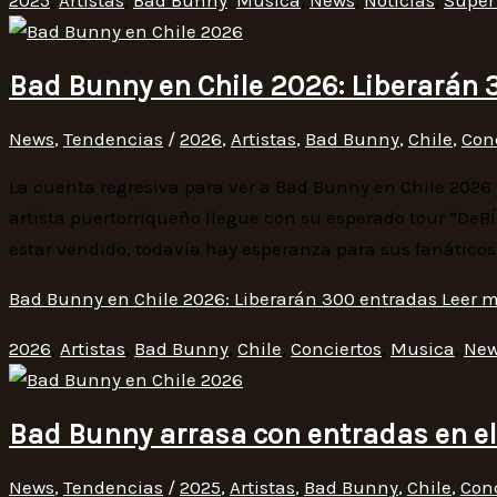
Bad Bunny en Chile 2026: Liberarán 
News
,
Tendencias
/
2026
,
Artistas
,
Bad Bunny
,
Chile
,
Con
La cuenta regresiva para ver a Bad Bunny en Chile 2026
artista puertorriqueño llegue con su esperado tour “DeB
estar vendido, todavía hay esperanza para sus fanáticos. 
Bad Bunny en Chile 2026: Liberarán 300 entradas
Leer m
2026
,
Artistas
,
Bad Bunny
,
Chile
,
Conciertos
,
Musica
,
Ne
Bad Bunny arrasa con entradas en el
News
,
Tendencias
/
2025
,
Artistas
,
Bad Bunny
,
Chile
,
Conc