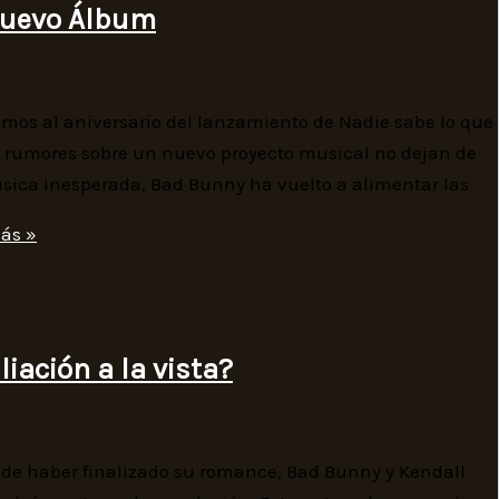
Nuevo Álbum
os al aniversario del lanzamiento de Nadie sabe lo que
 rumores sobre un nuevo proyecto musical no dejan de
úsica inesperada, Bad Bunny ha vuelto a alimentar las
ás »
iación a la vista?
de haber finalizado su romance, Bad Bunny y Kendall