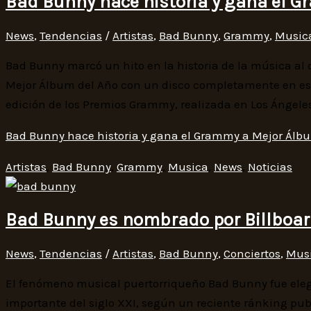
Bad Bunny hace historia y gana el 
News
,
Tendencias
/
Artistas
,
Bad Bunny
,
Grammy
,
Music
Bad Bunny marcó un hito en la historia de la música al 
Mejor Álbum del Año con un disco completamente en esp
edición de los Premios Grammy, realizada en Los Ángeles
Bad Bunny hace historia y gana el Grammy a Mejor Álb
Artistas
,
Bad Bunny
,
Grammy
,
Musica
,
News
,
Noticias
Bad Bunny es nombrado por Billboard
News
,
Tendencias
/
Artistas
,
Bad Bunny
,
Conciertos
,
Mus
El fenómeno musical puertorriqueño Bad Bunny fue elegid
importante del siglo XXI, según un reciente ránking publ