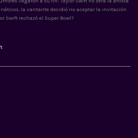
mores llegaron a su fin: Taylor Swift no será la artista
anáticos, la cantante decidió no aceptar la invitación
or Swift rechazó el Super Bowl?
ft