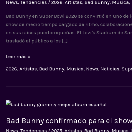
News
,
Tendencias
/
2026
,
Artistas
,
Bad Bunny
,
Musica
,
2026:
El
Bad Bunny en Super Bowl 2026 se convirtió en uno de 
artista
show de medio tiempo cargado de ritmo, colaboracione
deslumbró
en sus raíces puertorriqueñas. El Levi’s Stadium de Sa
con
trasladó al público a los […]
un
show
Leer más »
inolvidable
2026
,
Artistas
,
Bad Bunny
,
Musica
,
News
,
Noticias
,
Supe
Bad
Bunny
Bad Bunny confirmado para el show
confirmado
para
News
,
Tendencias
/
2025
,
Artistas
,
Bad Bunny
,
Musica
,