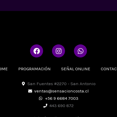
F
I
W
a
n
h
c
s
a
e
t
t
OME
PROGRAMACIÓN
SEÑAL ONLINE
CONTAC
b
a
s
o
g
a
San Fuentes #2270 - San Antonio
o
r
p
ventas@sensacioncosta.cl
k
a
p
+56 9 6684 7003
m
443 690 872