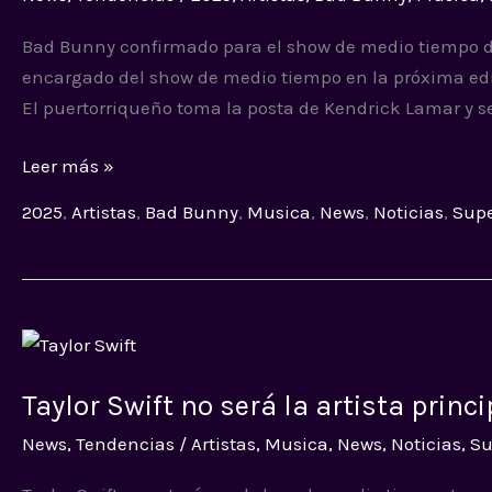
el
Bad Bunny confirmado para el show de medio tiempo d
show
encargado del show de medio tiempo en la próxima edic
de
El puertorriqueño toma la posta de Kendrick Lamar y se
medio
tiempo
Leer más »
2025
,
Artistas
,
Bad Bunny
,
Musica
,
News
,
Noticias
,
Supe
Taylor
Swift
Taylor Swift no será la artista princ
no
será
News
,
Tendencias
/
Artistas
,
Musica
,
News
,
Noticias
,
Su
la