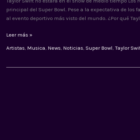
Taylor Swift no estará en el show de medio tiempo Los ru
artista
principal del Super Bowl. Pese a la expectativa de los f
principal
al evento deportivo más visto del mundo. ¿Por qué Tayl
del
Super
Leer más »
Bowl
Artistas
,
Musica
,
News
,
Noticias
,
Super Bowl
,
Taylor Swi