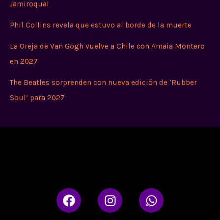
Jamiroquai
Phil Collins revela que estuvo al borde de la muerte
La Oreja de Van Gogh vuelve a Chile con Amaia Montero
en 2027
The Beatles sorprenden con nueva edición de ‘Rubber
Soul’ para 2027
F
I
W
a
n
h
c
s
a