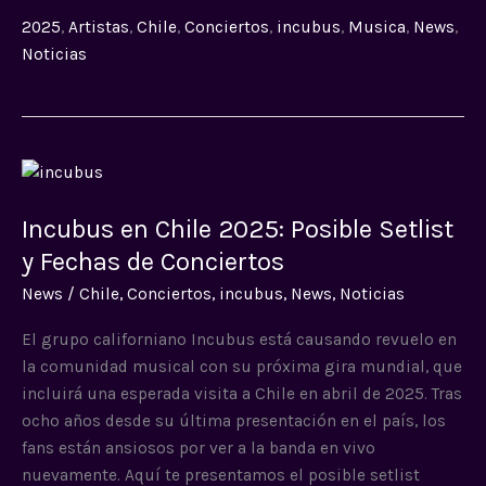
2025
,
Artistas
,
Chile
,
Conciertos
,
incubus
,
Musica
,
News
,
Noticias
Incubus
en
Incubus en Chile 2025: Posible Setlist
Chile
2025:
y Fechas de Conciertos
Posible
News
/
Chile
,
Conciertos
,
incubus
,
News
,
Noticias
Setlist
y
El grupo californiano Incubus está causando revuelo en
Fechas
la comunidad musical con su próxima gira mundial, que
de
incluirá una esperada visita a Chile en abril de 2025. Tras
Conciertos
ocho años desde su última presentación en el país, los
fans están ansiosos por ver a la banda en vivo
nuevamente. Aquí te presentamos el posible setlist