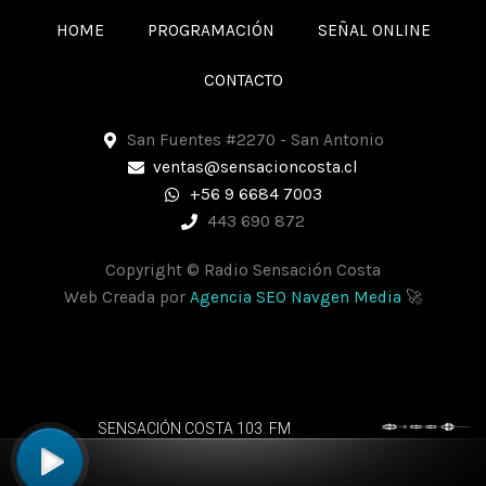
e
t
t
HOME
PROGRAMACIÓN
SEÑAL ONLINE
b
a
s
o
g
a
CONTACTO
o
r
p
k
a
p
San Fuentes #2270 - San Antonio
m
ventas@sensacioncosta.cl
+56 9 6684 7003
443 690 872
Copyright © Radio Sensación Costa
Web Creada por
Agencia SEO Navgen Media
🚀