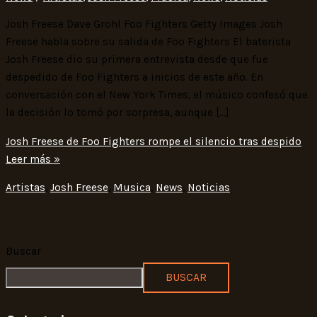
Josh Freese Dave Grohl Foo Fighters Getty Images Josh
Freese habla sobre su salida de Foo Fighters El baterista
Josh Freese dio su primera entrevista desde que fue
despedido de Foo Fighters a inicios de este año. En
conversación con el New York Times, el músico confesó que
la decisión lo tomó por sorpresa, aunque […]
Josh Freese de Foo Fighters rompe el silencio tras despido
Leer más »
Artistas
,
Josh Freese
,
Musica
,
News
,
Noticias
Buscar
BUSCAR