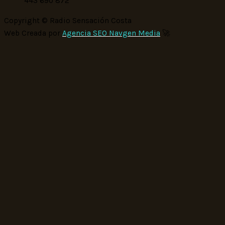
443 690 872
Copyright © Radio Sensación Costa
Web Creada por
Agencia SEO Navgen Media
🚀