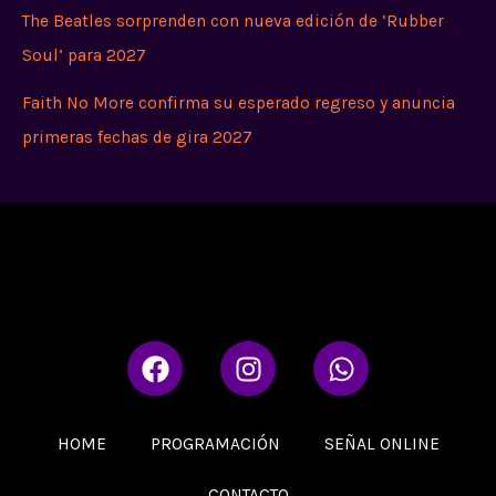
The Beatles sorprenden con nueva edición de ‘Rubber
Soul’ para 2027
Faith No More confirma su esperado regreso y anuncia
primeras fechas de gira 2027
F
I
W
a
n
h
c
s
a
e
t
t
HOME
PROGRAMACIÓN
SEÑAL ONLINE
b
a
s
o
g
a
CONTACTO