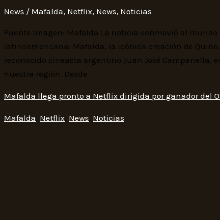
News
/
Mafalda
,
Netflix
,
News
,
Noticias
Fuente Imagen: Mafalda La noticia conmovió al mundo de
latinoamericana: Mafalda, la icónica creación de Quino, 
reconocido cineasta argentino Juan José Campanella, e
nuestra región. Desde
Mafalda llega pronto a Netflix dirigida por ganador del 
Mafalda
,
Netflix
,
News
,
Noticias