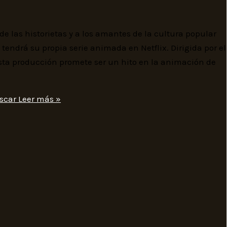
 las historietas y a los amantes de la cultura popular
tendrá su propia serie animada en Netflix. Dirigida por el
sta producción promete ser un hito en la animación de
Oscar
Leer más »