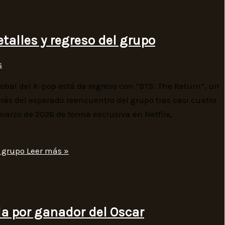
etalles y regreso del grupo
s
al del K-pop está de regreso con “BTS: The Return”, un
ás del esperado reencuentro del grupo tras casi cuatro
 marzo de 2026 de forma exclusiva en Netflix,
l grupo
Leer más »
ida por ganador del Oscar