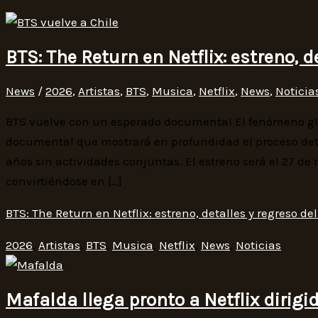
BTS: The Return en Netflix: estreno, d
News
/
2026
,
Artistas
,
BTS
,
Musica
,
Netflix
,
News
,
Noticia
BTS vuelve con un esperado documental El fenómeno glob
documental que mostrará en profundidad el proceso detr
años sin actividades conjuntas. El estreno será el 27 de
convirtiéndose en […]
BTS: The Return en Netflix: estreno, detalles y regreso de
2026
,
Artistas
,
BTS
,
Musica
,
Netflix
,
News
,
Noticias
Mafalda llega pronto a Netflix dirig