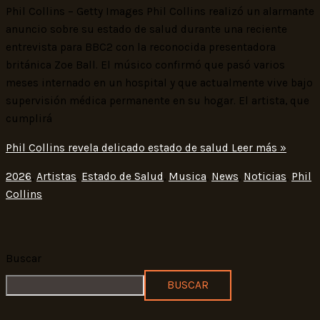
Phil Collins – Getty Images Phil Collins realizó un alarmante
anuncio sobre su estado de salud durante una reciente
entrevista para BBC2 con la reconocida presentadora
británica Zoe Ball. El músico confirmó que pasó varios
meses internado en un hospital y que actualmente vive bajo
supervisión médica permanente en su hogar. El artista, que
cumplirá
Phil Collins revela delicado estado de salud
Leer más »
2026
,
Artistas
,
Estado de Salud
,
Musica
,
News
,
Noticias
,
Phil
Collins
Buscar
BUSCAR