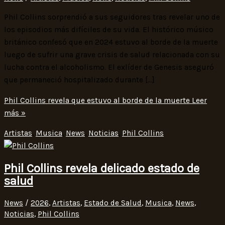
Phil Collins sorprendió a sus seguidores tras revelar uno de
los episodios más difíciles de su vida. El histórico músico
británico confesó que en 2024 estuvo al borde de la muerte
luego de sufrir una grave crisis de salud relacionada con su
lucha contra el alcoholismo. El exlíder de Genesis aseguró
que permaneció hospitalizado durante […]
Phil Collins revela que estuvo al borde de la muerte
Leer
más »
Artistas
,
Musica
,
News
,
Noticias
,
Phil Collins
Phil Collins revela delicado estado de
salud
News
/
2026
,
Artistas
,
Estado de Salud
,
Musica
,
News
,
Noticias
,
Phil Collins