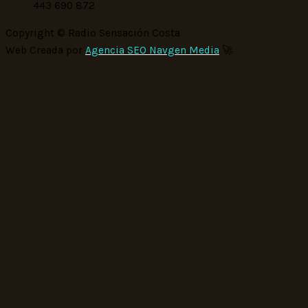
443 690 872
Copyright © Radio Sensación Costa
Web Creada por
Agencia SEO Navgen Media
🚀