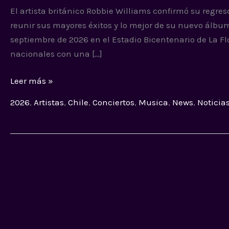
El artista británico Robbie Williams confirmó su regre
fecha
reunir sus mayores éxitos y lo mejor de su nuevo álbum
y
septiembre de 2026 en el Estadio Bicentenario de La Fl
detalles
nacionales con una […]
de
su
Leer más »
concierto
2026
,
Artistas
,
Chile
,
Conciertos
,
Musica
,
News
,
Noticia