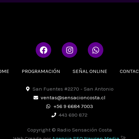
F
I
W
a
n
h
c
s
a
e
t
t
OME
PROGRAMACIÓN
SEÑAL ONLINE
CONTAC
b
a
s
o
g
a
San Fuentes #2270 - San Antonio
o
r
p
ventas@sensacioncosta.cl
k
a
p
+56 9 6684 7003
m
443 690 872
Copyright © Radio Sensación Costa
Web Creada por
Agencia SEO Navgen Media
🚀