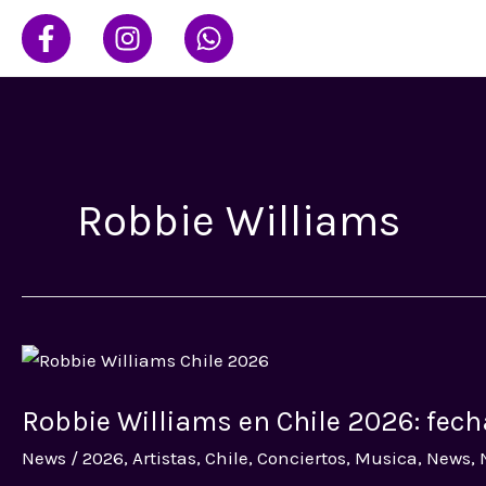
Ir
al
contenido
Robbie Williams
Robbie
Williams
Robbie Williams en Chile 2026: fecha
en
Chile
News
/
2026
,
Artistas
,
Chile
,
Conciertos
,
Musica
,
News
,
2026: