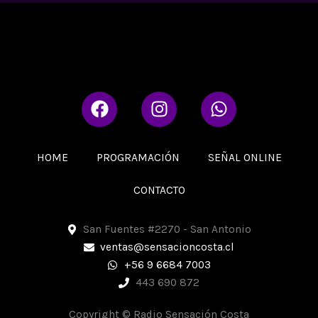
F
I
W
a
n
h
c
s
a
e
t
t
HOME
PROGRAMACIÓN
SEÑAL ONLINE
b
a
s
o
g
a
CONTACTO
o
r
p
k
a
p
San Fuentes #2270 - San Antonio
m
ventas@sensacioncosta.cl
+56 9 6684 7003
443 690 872
Copyright © Radio Sensación Costa