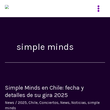
Ir
al
contenido
simple minds
Simple
Minds
Simple Minds en Chile: fecha y
en
Chile:
detalles de su gira 2025
fecha
News
/
2025
,
Chile
,
Conciertos
,
News
,
Noticias
,
simple
y
minds