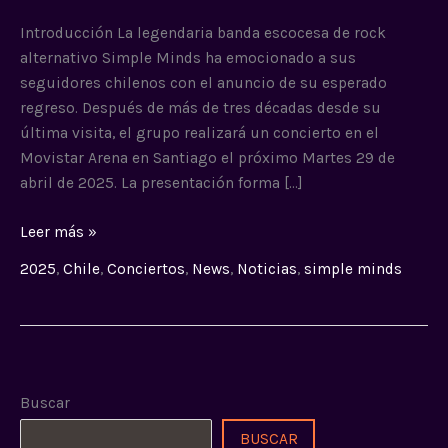
detalles
de
Introducción La legendaria banda escocesa de rock
su
alternativo Simple Minds ha emocionado a sus
gira
seguidores chilenos con el anuncio de su esperado
2025
regreso. Después de más de tres décadas desde su
última visita, el grupo realizará un concierto en el
Movistar Arena en Santiago el próximo Martes 29 de
abril de 2025. La presentación forma […]
Leer más »
2025
,
Chile
,
Conciertos
,
News
,
Noticias
,
simple minds
Buscar
BUSCAR