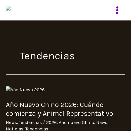
Ir
al
contenido
Tendencias
Año
Nuevo
Año Nuevo Chino 2026: Cuándo
Chino
2026:
comienza y Animal Representativo
Cuándo
News
,
Tendencias
/
2026
,
Año nuevo Chino
,
News
,
comienza
Noticias
,
Tendencias