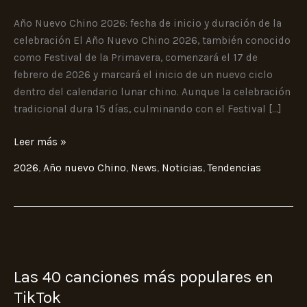
y
Animal
Año Nuevo Chino 2026: fecha de inicio y duración de la
Representativo
celebración El Año Nuevo Chino 2026, también conocido
como Festival de la Primavera, comenzará el 17 de
febrero de 2026 y marcará el inicio de un nuevo ciclo
dentro del calendario lunar chino. Aunque la celebración
tradicional dura 15 días, culminando con el Festival […]
Leer más »
2026
,
Año nuevo Chino
,
News
,
Noticias
,
Tendencias
Las
40
Las 40 canciones más populares en
canciones
más
TikTok