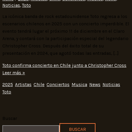
Noticias
,
Toto
La icónica banda de rock estadounidense Toto regresa a los
escenarios chilenos en 2025 con un concierto imperdible. El
evento tendrá lugar el próximo 11 de diciembre en el Claro
Arena, y contará con la participación especial del legendario
Christopher Cross. Después del éxito total de su
presentación en 2024, que agotó todas las entradas, […]
Toto confirma concierto en Chile junto a Christopher Cross
Leer más »
2025
,
Artistas
,
Chile
,
Conciertos
,
Musica
,
News
,
Noticias
,
Toto
Buscar
BUSCAR