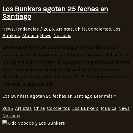
Los Bunkers agotan 25 fechas en
Santiago
News
,
Tendencias
/
2025
,
Artistas
,
Chile
,
Conciertos
,
Los
Bunkers
,
Musica
,
News
,
Noticias
La banda chilena Los Bunkers sigue consolidando su
estatus como el grupo más influyente y querido del país. En
un logro sin precedentes, la agrupación agotó las 25 fechas
de su residencia en el Teatro Nescafé de las Artes, como
parte de su exitosa Gira Acústica 2025. El fenómeno no solo
reafirma la vigencia del
Los Bunkers agotan 25 fechas en Santiago
Leer más »
2025
,
Artistas
,
Chile
,
Conciertos
,
Los Bunkers
,
Musica
,
News
,
Noticias