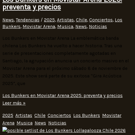
preventa y precios
News
,
Tendencias
/
2025
,
Artistas
,
Chile
,
Conciertos
,
Los
Bunkers
,
Movistar Arena
,
Musica
,
News
,
Noticias
Los Bunkers en Movistar Arena La emblemática banda
chilena Los Bunkers ha vuelto a hacer historia. Tras una
serie de presentaciones completamente agotadas en
Santiago, la agrupación anuncia un concierto masivo en el
Movistar Arena para el próximo sábado 8 de noviembre de
2025. Este show será parte de su exitosa “Gira Acústica
2025”, que
Los Bunkers en Movistar Arena 2025: preventa y precios
Leer más »
2025
,
Artistas
,
Chile
,
Conciertos
,
Los Bunkers
,
Movistar
Arena
,
Musica
,
News
,
Noticias