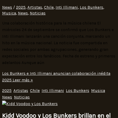
News
/
2025
,
Artistas
,
Chile
,
Inti Illimani
,
Los Bunkers
,
Musica
,
News
,
Noticias
Una colaboración histórica para la música chilena El
miércoles 24 de septiembre se confirmó que Los Bunkers e
Inti Illimani lanzarán una canción conjunta, marcando un
hito en la música nacional. La noticia fue compartida en
redes sociales por ambas agrupaciones, generando gran
expectación entre los fanáticos. Fecha de estreno y primeros
adelantos Aunque aún
Los Bunkers e Inti Illimani anuncian colaboración inédita
2025
Leer más »
2025
,
Artistas
,
Chile
,
Inti Illimani
,
Los Bunkers
,
Musica
,
News
,
Noticias
Kidd Voodoo y Los Bunkers brillan en el