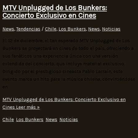
MTV Unplugged de Los Bunkers:
Concierto Exclusivo en Cines
News
,
Tendencias
/
Chile
,
Los Bunkers
,
News
,
Noticias
El 12 de diciembre, el tan esperado MTV Unplugged de Los
Bunkers se proyectará en cines de todo el país, ofreciendo a
sus fanáticos una experiencia única con una versión
extendida del concierto, que incluye material exclusivo.
Dirigido por el prestigioso cineasta Pablo Larraín, este
evento marca un hito para la música chilena, convirtiéndose
en
MTV Unplugged de Los Bunkers: Concierto Exclusivo en
Cines
Leer más »
Chile
,
Los Bunkers
,
News
,
Noticias