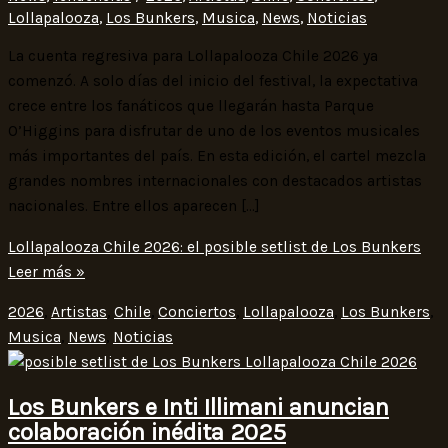
Lollapalooza
,
Los Bunkers
,
Musica
,
News
,
Noticias
La cuenta regresiva para Lollapalooza Chile 2026 ya
comenzó. A solo días del inicio del festival, la expectativa
crece entre los fanáticos que llegarán hasta Parque
O’Higgins para disfrutar de uno de los eventos musicales
más importantes del país. En esta edición, el cartel mezcla
grandes nombres internacionales con destacados artistas
nacionales. Entre ellos aparecen […]
Lollapalooza Chile 2026: el posible setlist de Los Bunkers
Leer más »
2026
,
Artistas
,
Chile
,
Conciertos
,
Lollapalooza
,
Los Bunkers
,
Musica
,
News
,
Noticias
Los Bunkers e Inti Illimani anuncian
colaboración inédita 2025