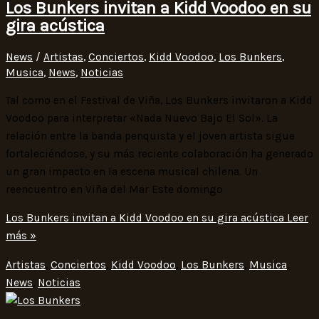
Los Bunkers invitan a Kidd Voodoo en su
gira acústica
News
/
Artistas
,
Conciertos
,
Kidd Voodoo
,
Los Bunkers
,
Musica
,
News
,
Noticias
Tal como en el Festival de Viña, Los Bunkers invitaron a Kidd
Voodoo para interpretar «Nada Nuevo Bajo El Sol». La
relación entre la banda penquista y el joven artista sigue
fortaleciéndose, y su más reciente colaboración ha generado
un gran impacto en la escena musical chilena. Un
reencuentro en Viña del Mar Este domingo
Los Bunkers invitan a Kidd Voodoo en su gira acústica
Leer
más »
Artistas
,
Conciertos
,
Kidd Voodoo
,
Los Bunkers
,
Musica
,
News
,
Noticias