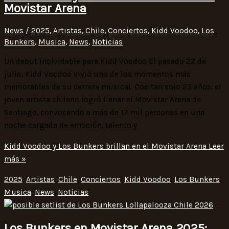
Movistar Arena
News
/
2025
,
Artistas
,
Chile
,
Conciertos
,
Kidd Voodoo
,
Los
Bunkers
,
Musica
,
News
,
Noticias
Un debut inolvidable para Kidd Voodoo El pasado 22 de
julio, Kidd Voodoo vivió uno de los momentos más
memorables de su carrera musical. Con tan solo 23 años, el
joven artista chileno logró llenar el Movistar Arena de
Santiago, convocando a más de 17 mil personas en una
noche cargada de emoción, talento y
Kidd Voodoo y Los Bunkers brillan en el Movistar Arena
Leer
más »
2025
,
Artistas
,
Chile
,
Conciertos
,
Kidd Voodoo
,
Los Bunkers
,
Musica
,
News
,
Noticias
Los Bunkers en Movistar Arena 2025: