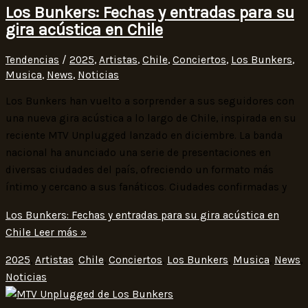
Los Bunkers: Fechas y entradas para su
gira acústica en Chile
Tendencias
/
2025
,
Artistas
,
Chile
,
Conciertos
,
Los Bunkers
,
Musica
,
News
,
Noticias
Los Bunkers han vuelto a sorprender a sus seguidores con
una nueva gira acústica a lo largo de Chile, inspirada en su
reciente MTV Unplugged lanzado en diciembre. La banda
nacional ha anunciado una serie de presentaciones en
diversas ciudades del país, ofreciendo un formato más
íntimo y cercano a sus fanáticos. Ciudades confirmadas y
Los Bunkers: Fechas y entradas para su gira acústica en
Chile
Leer más »
2025
,
Artistas
,
Chile
,
Conciertos
,
Los Bunkers
,
Musica
,
News
,
Noticias