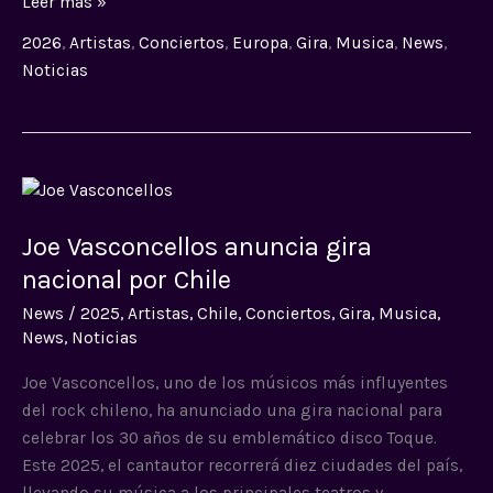
Leer más »
2026
,
Artistas
,
Conciertos
,
Europa
,
Gira
,
Musica
,
News
,
Noticias
Joe
Vasconcellos
Joe Vasconcellos anuncia gira
anuncia
gira
nacional por Chile
nacional
News
/
2025
,
Artistas
,
Chile
,
Conciertos
,
Gira
,
Musica
,
por
News
,
Noticias
Chile
Joe Vasconcellos, uno de los músicos más influyentes
del rock chileno, ha anunciado una gira nacional para
celebrar los 30 años de su emblemático disco Toque.
Este 2025, el cantautor recorrerá diez ciudades del país,