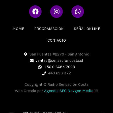
F
I
W
a
n
h
c
s
a
e
t
t
HOME
PROGRAMACIÓN
SEÑAL ONLINE
b
a
s
o
g
a
CONTACTO
o
r
p
k
a
p
San Fuentes #2270 - San Antonio
m
ventas@sensacioncosta.cl
+56 9 6684 7003
443 690 872
Copyright © Radio Sensación Costa
Web Creada por
Agencia SEO Navgen Media
🚀