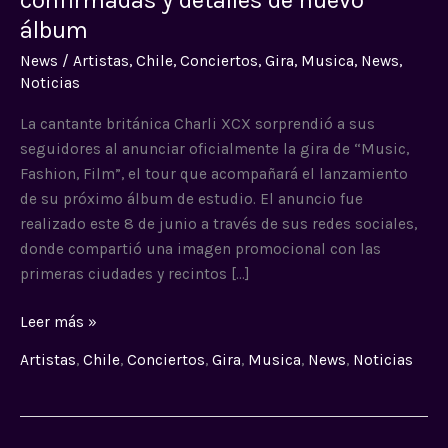
Fashion,
álbum
Film”:
News
/
Artistas
,
Chile
,
Conciertos
,
Gira
,
Musica
,
News
,
conoce
Noticias
las
fechas
La cantante británica Charli XCX sorprendió a sus
confirmadas
seguidores al anunciar oficialmente la gira de “Music,
y
Fashion, Film”, el tour que acompañará el lanzamiento
detalles
de su próximo álbum de estudio. El anuncio fue
de
realizado este 8 de junio a través de sus redes sociales,
nuevo
donde compartió una imagen promocional con las
álbum
primeras ciudades y recintos […]
Leer más »
Artistas
,
Chile
,
Conciertos
,
Gira
,
Musica
,
News
,
Noticias