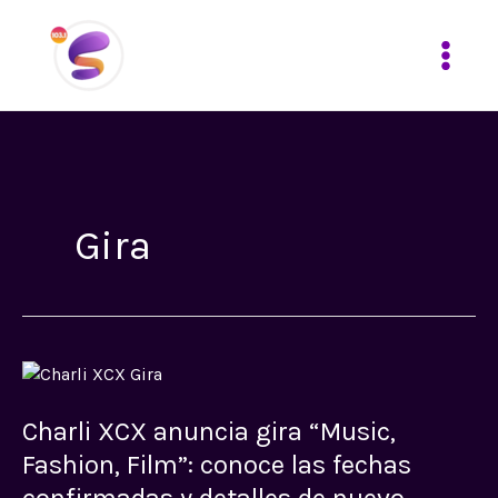
Ir
al
contenido
Gira
Charli
XCX
Charli XCX anuncia gira “Music,
anuncia
gira
Fashion, Film”: conoce las fechas
“Music,
confirmadas y detalles de nuevo