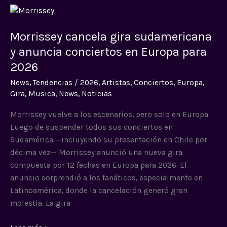
Morrissey
cancela
Morrissey cancela gira sudamericana
gira
sudamericana
y anuncia conciertos en Europa para
y
2026
anuncia
News
,
Tendencias
/
2026
,
Artistas
,
Conciertos
,
Europa
,
conciertos
Gira
,
Musica
,
News
,
Noticias
en
Europa
Morrissey vuelve a los escenarios, pero solo en Europa
para
Luego de suspender todos sus conciertos en
2026
Sudamérica —incluyendo su presentación en Chile por
décima vez— Morrissey anunció una nueva gira
compuesta por 12 fechas en Europa para 2026. El
anuncio sorprendió a los fanáticos, especialmente en
Latinoamérica, donde la cancelación generó gran
molestia. La gira